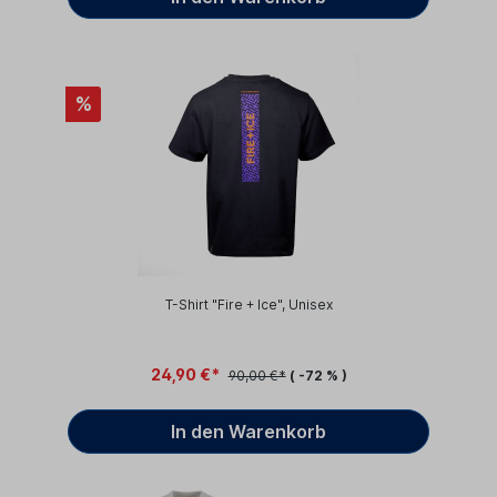
%
T-Shirt "Fire + Ice", Unisex
24,90 €*
90,00 €*
( -72 % )
In den Warenkorb