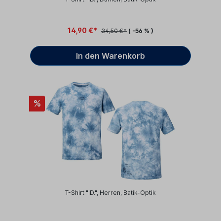
14,90 €*
34,50 €*
( -56 % )
In den Warenkorb
%
T-Shirt "ID.", Herren, Batik-Optik