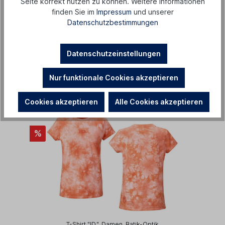
Seite korrekt nutzen zu können. Weitere Informationen
finden Sie im
Impressum
und unserer
Datenschutzbestimmungen
Hoodie "Fire + Ice", Unisex
Datenschutzeinstellungen
39,90 €*
170,00 €*
( -76 % )
Nur funktionale Cookies akzeptieren
In den Warenkorb
Cookies akzeptieren
Alle Cookies akzeptieren
%
T-Shirt "ID.", Damen, Batik-Optik