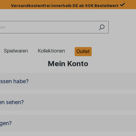
✓
Versandkostenfrei innerhalb DE ab 50€ Bestellwert
Spielwaren
Kollektionen
Outlet
Mein Konto
essen habe?
en sehen?
igen?